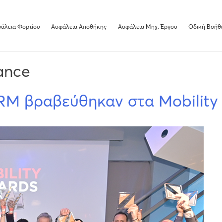
άλεια Φορτίου
Ασφάλεια Αποθήκης
Ασφάλεια Μηχ. Έργου
Οδική Bοήθ
ance
 IRM βραβεύθηκαν στα Mobility