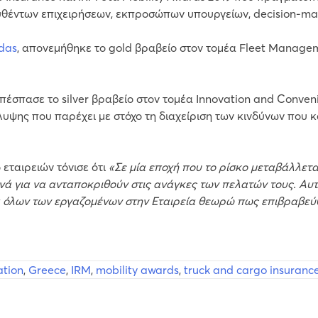
έντων επιχειρήσεων, εκπροσώπων υπουργείων, decision-mak
adas
, απονεμήθηκε το gold βραβείο στον τομέα Fleet Managem
απέσπασε το silver βραβείο στον τομέα Innovation and Conve
υψης που παρέχει με στόχο τη διαχείριση των κινδύνων που κ
εταιρειών τόνισε ότι
«Σε μία εποχή που το ρίσκο μεταβάλλεται
ανά για να ανταποκριθούν στις ανάγκες των πελατών τους. Αυ
μα όλων των εργαζομένων στην Εταιρεία θεωρώ πως επιβραβεύ
ation
,
Greece
,
IRM
,
mobility awards
,
truck and cargo insuranc