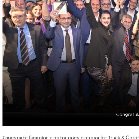
Σημαντικές διακρίσεις απέσπασαν οι εταιρείες Truck & Carg