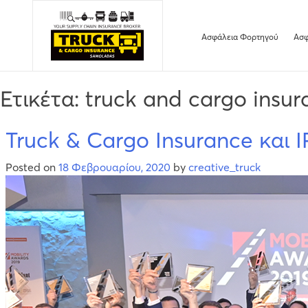
Skip
to
Ασφάλεια Φορτηγού
Ασφ
content
Ετικέτα:
truck and cargo insur
Truck & Cargo Insurance και
Posted on
18 Φεβρουαρίου, 2020
by
creative_truck