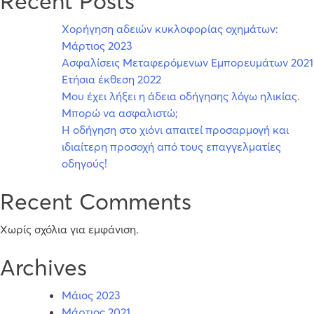
Recent Posts
Συνέδριο
Χορήγηση αδειών κυκλοφορίας οχημάτων:
Solutions
Μάρτιος 2023
V
Ασφαλίσεις Μεταφερόμενων Εμπορευμάτων 2021
–
Ετήσια έκθεση 2022
LOGISTICS
Μου έχει λήξει η άδεια οδήγησης λόγω ηλικίας.
PEST
Μπορώ να ασφαλιστώ;
ANALYSIS
Η οδήγηση στο χιόνι απαιτεί προσαρμογή και
ιδιαίτερη προσοχή από τους επαγγελματίες
οδηγούς!
Recent Comments
Χωρίς σχόλια για εμφάνιση.
Archives
Μάιος 2023
Μάρτιος 2021