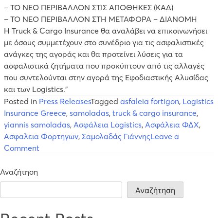
– ΤΟ ΝΕΟ ΠΕΡΙΒΑΛΛΟΝ ΣΤΙΣ ΑΠΟΘΗΚΕΣ (ΚΑΔ)
– ΤΟ ΝΕΟ ΠΕΡΙΒΑΛΛΟΝ ΣΤΗ ΜΕΤΑΦΟΡΑ – ΔΙΑΝΟΜΗ
Η Truck & Cargo Insurance θα αναλάβει να επικοινωνήσει
με όσους συμμετέχουν στο συνέδριο για τις ασφαλιστικές
ανάγκες της αγοράς και θα προτείνει λύσεις για τα
ασφαλιστικά ζητήματα που προκύπτουν από τις αλλαγές
που συντελούνται στην αγορά της Εφοδιαστικής Αλυσίδας
και των Logistics.”
Posted in
Press Releases
Tagged
asfaleia fortigon
,
Logistics
Insurance Greece
,
samoladas
,
truck & cargo insurance
,
yiannis samoladas
,
Ασφάλεια Logistics
,
Ασφάλεια ΦΔΧ
,
Ασφαλεια Φορτηγων
,
Σαμολαδάς Γιάννης
Leave a
on
Comment
Και
ο
Αναζήτηση
κλάδος
Αναζήτηση
ιδιωτικής
ασφάλισης
στο