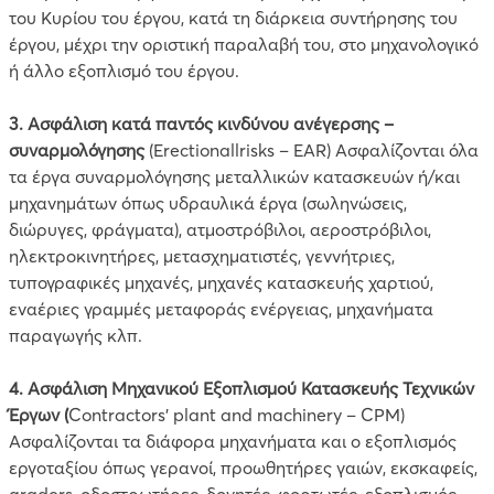
του Κυρίου του έργου, κατά τη διάρκεια συντήρησης του
έργου, μέχρι την οριστική παραλαβή του, στο μηχανολογικό
ή άλλο εξοπλισμό του έργου.
3.
Ασφάλιση κατά παντός κινδύνου ανέγερσης –
συναρμολόγησης
(Erectionallrisks – EAR) Ασφαλίζονται όλα
τα έργα συναρμολόγησης μεταλλικών κατασκευών ή/και
μηχανημάτων όπως υδραυλικά έργα (σωληνώσεις,
διώρυγες, φράγματα), ατμοστρόβιλοι, αεροστρόβιλοι,
ηλεκτροκινητήρες, μετασχηματιστές, γεννήτριες,
τυπογραφικές μηχανές, μηχανές κατασκευής χαρτιού,
εναέριες γραμμές μεταφοράς ενέργειας, μηχανήματα
παραγωγής κλπ.
4.
Ασφάλιση Μηχανικού Εξοπλισμού Κατασκευής Τεχνικών
Έργων (
Contractors’ plant and machinery – CPM)
Ασφαλίζονται τα διάφορα μηχανήματα και ο εξοπλισμός
εργοταξίου όπως γερανοί, προωθητήρες γαιών, εκσκαφείς,
graders, οδοστρωτήρες, δονητές, φορτωτές, εξοπλισμός