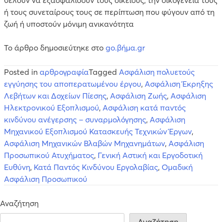
ή τους συνεταίρους τους σε περίπτωση που φύγουν από τη
ζωή ή υποστούν μόνιμη ανικανότητα
Το άρθρο δημοσιεύτηκε στο
go.βήμα.gr
Posted in
αρθρογραφία
Tagged
Aσφάλιση πολυετούς
εγγύησης του αποπερατωμένου έργου
,
Ασφάλιση Έκρηξης
Λεβήτων και Δοχείων Πίεσης
,
Ασφάλιση Ζωής
,
Ασφάλιση
Ηλεκτρονικού Εξοπλισμού
,
Ασφάλιση κατά παντός
κινδύνου ανέγερσης – συναρμολόγησης
,
Ασφάλιση
Μηχανικού Εξοπλισμού Κατασκευής Τεχνικών Έργων
,
Ασφάλιση Μηχανικών Βλαβών Μηχανημάτων
,
Ασφάλιση
Προσωπικού Ατυχήματος
,
Γενική Αστική και Εργοδοτική
Ευθύνη
,
Κατά Παντός Κινδύνου Εργολαβίας
,
Ομαδική
Ασφάλιση Προσωπικού
Αναζήτηση