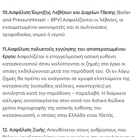
10.
Ασφάλιση Έκρηξης Λεβήτων και Δοχείων Πίεσης
(Boiler
and PressureVessel – BPV) Ασφαλίζονται οι λέβητες, οι
ενσωματωμένοι οικονομητές και οι σωληνώσεις
τροφοδοσίας ατμού ή νερού
11.Aσφάλιση πολυετούς εγγύησης του αποπερατωμένου
έργου
Ασφαλίζεται η επαγγελματική αστική ευθύνη
κατασκευαστού όπου καλύπτονται οι ζημιές στο έργο οι
οποίες εκδηλώνονται μετά την παράδοσή του. Oι εν λόγω
ζημιές θα πρέπει να ανάγονται σε κρυφά ελαττώματα της
κατασκευής (ουσιώδεις ατέλειες, κακοτεχνίες) μη
αντιληπτά κατά την παράδοση – παραλαβή. H διάρκεια
κάλυψης ανταποκρίνεται στον κατά τον Aστικό Kώδικα
χρόνο παραγραφής της αστικής ευθύνης του
κατασκευαστή, ο οποίος στην Eλλάδα είναι 10ετής.
12. Ασφάλιση Ζωής:
Απευθύνεται στους ανθρώπους που
θέλουν να εξασφαλίσουν τους οικείους, την οικογένεια τους