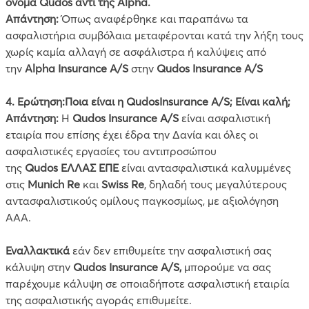
όνομα Qudos αντί της Alpha.
A
πάντηση:
Όπως αναφέρθηκε και παραπάνω
τα
ασφαλιστήρια συμβόλαια μεταφέρονται κατά την λήξη τους
χωρίς καμία αλλαγή σε ασφάλιστρα ή καλύψεις από
την
Alpha
Insurance
A
/
S
στην
Qudos
Insurance
A
/
S
4. Ερώτηση:Ποια είναι η QudosInsurance A/S; Είναι καλή;
Απάντηση:
Η
Q
udos
Insurance
A
/
S
είναι ασφαλιστική
εταιρία που επίσης έχει έδρα την Δανία και όλες οι
ασφαλιστικές εργασίες του αντιπροσώπου
της
Qudos
ΕΛΛΑΣ ΕΠΕ
είναι αντασφαλιστικά καλυμμένες
στις
Munich Re
και
Swiss Re
, δηλαδή τους μεγαλύτερους
αντασφαλιστικούς ομίλους παγκοσμίως, με αξιολόγηση
ΑΑΑ.
Εναλλακτικά
εάν δεν επιθυμείτε την ασφαλιστική σας
κάλυψη στην
Qudos
Insurance
A
/
S
,
μπορούμε να σας
παρέχουμε κάλυψη σε οποιαδήποτε ασφαλιστική εταιρία
της ασφαλιστικής αγοράς επιθυμείτε.