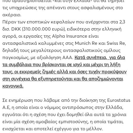
που δραστηριοποιείται -και στην Ελλάδα- ότι θα τηρήσει
τις υποχρεώσεις της απέναντι στους ασφαλισμένους στο
ακέραιο.
Πέραν των εποπτικών κεφαλαίων που ανέρχονται στα 2,3
δισ. DKK (310.000.000 ευρώ), ειδικότερα στην ελληνική
αγορά, οι εργασίες της Alpha Insurance είναι
αντασφαλιστικά καλυμμένες στις Munich Re και Swiss Re,
δηλαδή τους μεγαλύτερους αντασφαλιστικούς ομίλους
παγκοσμίως, με αξιολόγηση ΑΑΑ.
Κατά συνέπεια, για όλα
τα συμβόλαια που βρίσκονται σε ισχύ και μέχρι τη λήξη
τους, οι εκκρεμείς ζημιές αλλά και όσες τυχόν προκύψουν
στη συνέχεια θα εξυπηρετούνται και θα αποζημιώνονται
κανονικά.
Σε ενημέρωση που λάβαμε από την διοίκηση της Eurostatus
Α.Ε, η οποία είναι ο νόμιμος αντιπρόσωπος στην Ελλάδα,
εγγυάται ότι η σχέση που έχει δομηθεί όλα αυτά τα χρόνια
είναι μία σχέση αμοιβαίας εμπιστοσύνης, η οποία τιμάται,
ενισχύεται και αποτελεί εχέγγυο για το μέλλον.