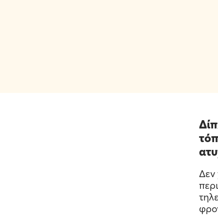
Δίπ
τόπ
ατυ
Δεν 
περι
τηλ
φρο