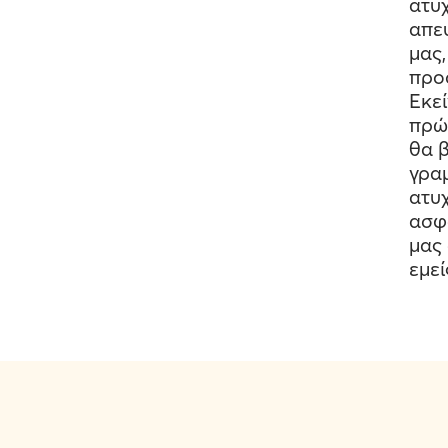
ατυ
απε
μας,
προ
Εκεί
πρώ
θα β
γρα
ατυ
ασφ
μας 
εμεί