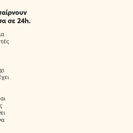
παίρνουν
α σε 24h.
ια
στές
χι
έχει
αι
ς
ει
να