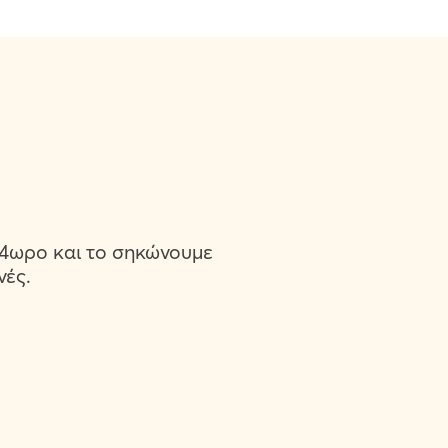
 24ωρο και το σηκώνουμε
νές.