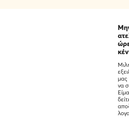
Μην
ατε
ώρε
κέν
Μιλ
εξε
μας 
να σ
Είμα
δείτ
απο
λογ