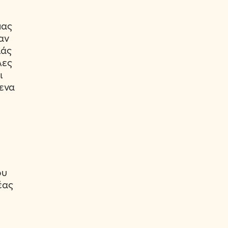
μας
αν
ιάς
λες
ι
 ενα
ου
έας