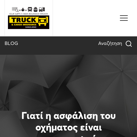
Skip
to
content
BLOG
Αναζήτηση
Γιατί η ασφάλιση του
οχήµατος είναι