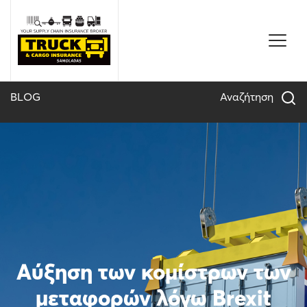
Skip
to
content
BLOG
Αναζήτηση
Αύξηση των κομίστρων των
μεταφορών λόγω Brexit